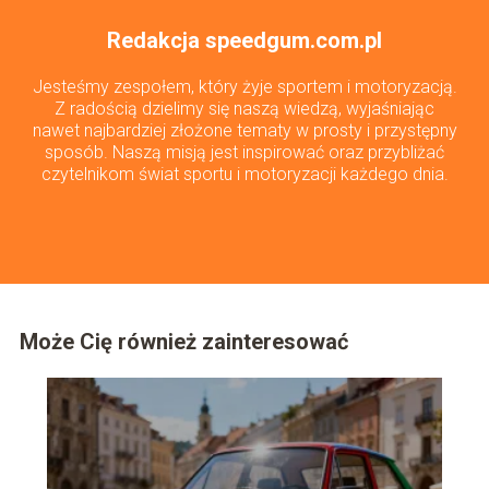
Redakcja speedgum.com.pl
Jesteśmy zespołem, który żyje sportem i motoryzacją.
Z radością dzielimy się naszą wiedzą, wyjaśniając
nawet najbardziej złożone tematy w prosty i przystępny
sposób. Naszą misją jest inspirować oraz przybliżać
czytelnikom świat sportu i motoryzacji każdego dnia.
Może Cię również zainteresować