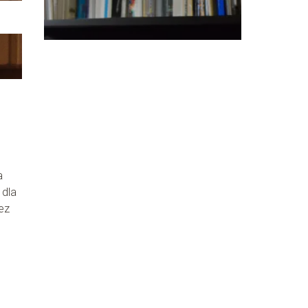
a
 dla
ez