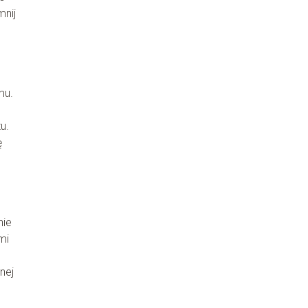
mnij
mu.
u.
ę
nie
mi
nej