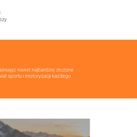
.
wszy
aśniając nawet najbardziej złożone
wiat sportu i motoryzacji każdego