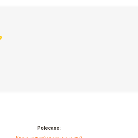
?
Polecane:
Kiedy zmienić opony na letnie?