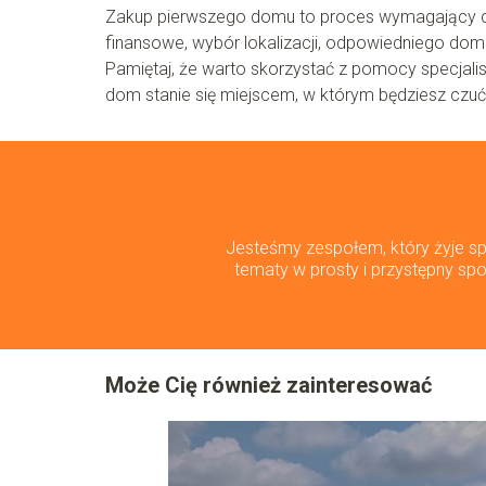
Zakup pierwszego domu to proces wymagający cz
finansowe, wybór lokalizacji, odpowiedniego domu 
Pamiętaj, że warto skorzystać z pomocy specjalis
dom stanie się miejscem, w którym będziesz czuć
Jesteśmy zespołem, który żyje spo
tematy w prosty i przystępny spo
Może Cię również zainteresować