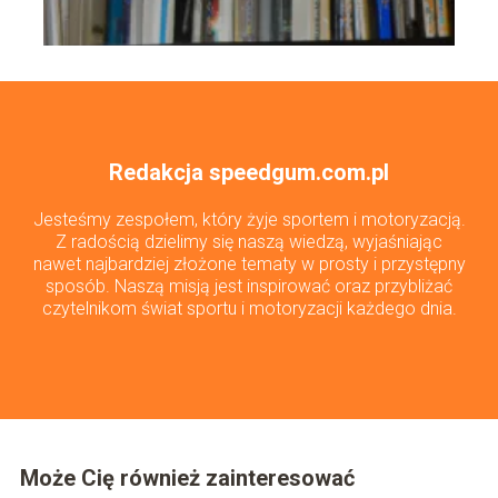
Redakcja speedgum.com.pl
Jesteśmy zespołem, który żyje sportem i motoryzacją.
Z radością dzielimy się naszą wiedzą, wyjaśniając
nawet najbardziej złożone tematy w prosty i przystępny
sposób. Naszą misją jest inspirować oraz przybliżać
czytelnikom świat sportu i motoryzacji każdego dnia.
Może Cię również zainteresować