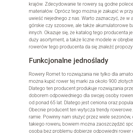
krajów. Zdecydowanie te rowery są godne polece
materiałów. Oprócz tego można je zakupić w przys
uwieść niejednego z nas. Warto zaznaczyć, że w
górskie czy szosowe, ale także akumulatorowe bą
innych. Okazuje się, że katalog tego producenta
duży asortyment, a także liczne modele w obrębie
rowerów tego producenta da się znaleźć propozy
Funkcjonalne jednoślady
Rowery Romet to rozwiązania nie tylko dla amator
można kupić rower tej marki za około 900 złotych
Dlatego ten producent produkuje rozwiązania prz
doborem odpowiedniego dla swojej osoby roweru
od ponad 65 lat. Dlatego jest ceniona oraz popular
Obecnie producent ten wytycza trendy rowerowe. 
ramie. Powinny nam służyć przez wiele sezonów,
takiego roweru, bowiem można zaoszczędzić spo
osoba bez problemu dobierze odpowiedni rower d