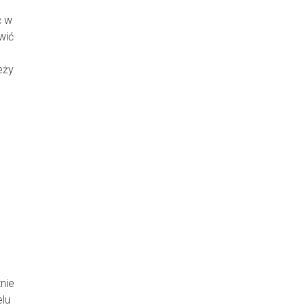
ć w
wić
eży
nie
elu