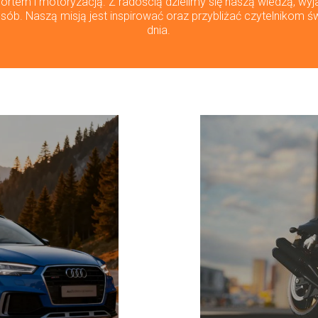
rtem i motoryzacją. Z radością dzielimy się naszą wiedzą, wyj
sób. Naszą misją jest inspirować oraz przybliżać czytelnikom ś
dnia.