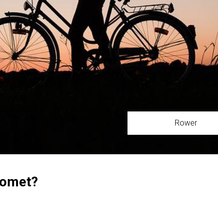
Rower
Romet?