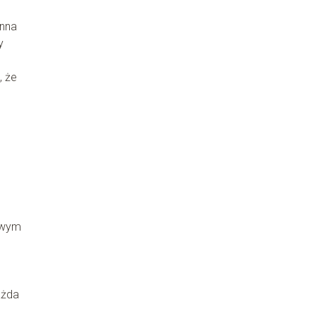
inna
y
, że
owym
ażda