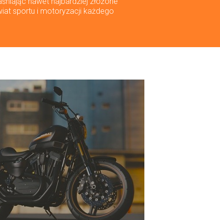
aśniając nawet najbardziej złożone
wiat sportu i motoryzacji każdego