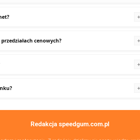
met?
 przedziałach cenowych?
?
ynku?
Redakcja speedgum.com.pl