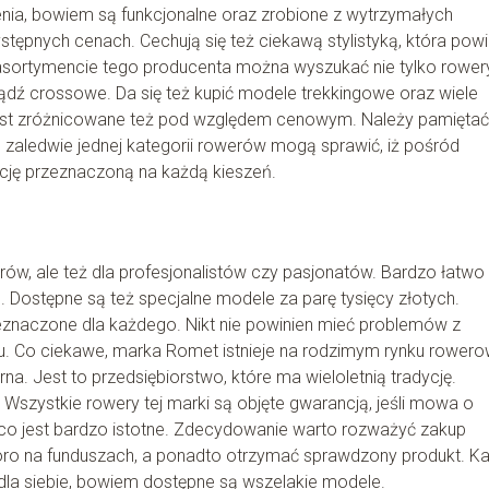
nia, bowiem są funkcjonalne oraz zrobione z wytrzymałych
tępnych cenach. Cechują się też ciekawą stylistyką, która pow
 asortymencie tego producenta można wyszukać nie tylko rower
dź crossowe. Da się też kupić modele trekkingowe oraz wiele
 jest zróżnicowane też pod względem cenowym. Należy pamiętać
 zaledwie jednej kategorii rowerów mogą sprawić, iż pośród
cję przeznaczoną na każdą kieszeń.
ów, ale też dla profesjonalistów czy pasjonatów. Bardzo łatwo
. Dostępne są też specjalne modele za parę tysięcy złotych.
eznaczone dla każdego. Nikt nie powinien mieć problemów z
. Co ciekawe, marka Romet istnieje na rodzimym rynku rower
na. Jest to przedsiębiorstwo, które ma wieloletnią tradycję.
Wszystkie rowery tej marki są objęte gwarancją, jeśli mowa o
 co jest bardzo istotne. Zdecydowanie warto rozważyć zakup
ro na funduszach, a ponadto otrzymać sprawdzony produkt. K
la siebie, bowiem dostępne są wszelakie modele.