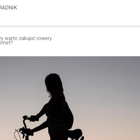
RADNIK
zy warto zakupić rowery
omet?