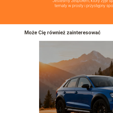
Jesteśmy zespołem, który żyje spo
tematy w prosty i przystępny spo
Może Cię również zainteresować